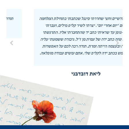
ילת המלחמה
תודה לכל השותפים במיזם הקדוש הזה! אתם מחיי נפש
, ועברתי
הלכה למעשה! ❤️
. התרגשתי
שמעתי עליה
אורלי סרוסי
ל האפשרות
דה מופלאה.