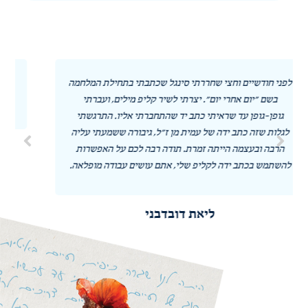
בתחילת המלחמה
תודה לכל השותפים במיזם הקדוש הזה! אתם מחיי נ
לים, ועברתי
הלכה למעשה! ❤️
יו. התרגשתי
ה ששמעתי עליה
אורלי סרוסי
 על האפשרות
בודה מופלאה.