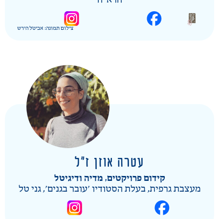
הרא"ה
צילום תמונה: אביטל הירש
עטרה אוזן​ ז"ל
קידום פרויקטים, מדיה ודיגיטל
מעצבת גרפית, בעלת הסטודיו ׳עובר בגנים׳, גני טל