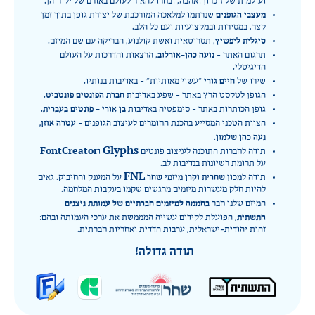
ועולמות של זיכרון ואהבה, ובחרו להאיר לעולם באורם של יקיריהן.
מעצבי הגופנים
שנרתמו למלאכה המורכבת של יצירת גופן בתוך זמן
קצר, במסירות ובמקצועיות ועם כל הלב.
סיגלית ליפשיץ
, תסריטאית ואשת קולנוע, הבריקה עם שם המיזם.
נועה כהן-אורלוב
תרגום האתר –
, הרצאות והדרכות על העולם
הדיגיטלי.
חיים גורי
שירו של
״עשוי מאותיות״ – באדיבות בנותיו.
חברת הפונטים פונטביט
הגופן לטקסט הרץ באתר – שפע באדיבות
.
בן אורי – פונטים בעברית
גופן הכותרות באתר – סימפטיה באדיבות
.
עטרה אוזן,
הצוות הטכני המסייע בהכנת החומרים לעיצוב הגופנים –
נעה כהן שלמון
.
Glyphs
FontCreator
תודה לחברות התוכנה לעיצוב פונטים
ו
על תרומת רשיונות בנדיבות לב.
FNL
מכון שחרית וקרן מיזמי שחר
תודה ל
על המענק והחיבוק. גאים
להיות חלק מעשרות מיזמים מרגשים שקמו בעקבות המלחמה.
בחממה למיזמים חברתיים של עמותת ניצנים
המיזם שלנו חבר
התשתית
, הפועלת לקידום עשייה המממשת את ערכי העמותה ובהם:
זהות יהודית-ישראלית, ערבות הדדית ואחריות חברתית.
תודה גדולה!