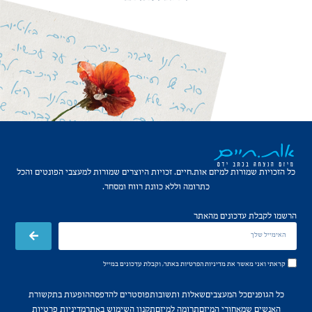
כל הזכויות שמורות למיזם אות.חיים. זכויות היוצרים שמורות למעצבי הפונטים והכל
כתרומה וללא כוונת רווח ומסחר.
הרשמו לקבלת עדכונים מהאתר
קראתי ואני מאשר את
מדיניות הפרטיות
באתר, וקבלת עדכונים במייל
כל הגופנים
כל המעצבים
שאלות ותשובות
פוסטרים להדפסה
הופעות בתקשורת
האנשים שמאחורי המיזם
תרומה למיזם
תקנון השימוש באתר
מדיניות פרטיות