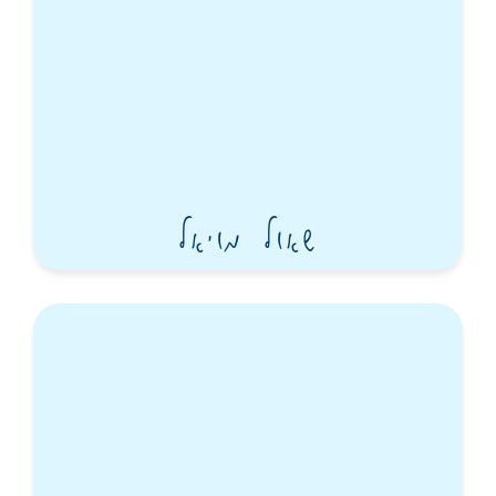
שאול מויאל