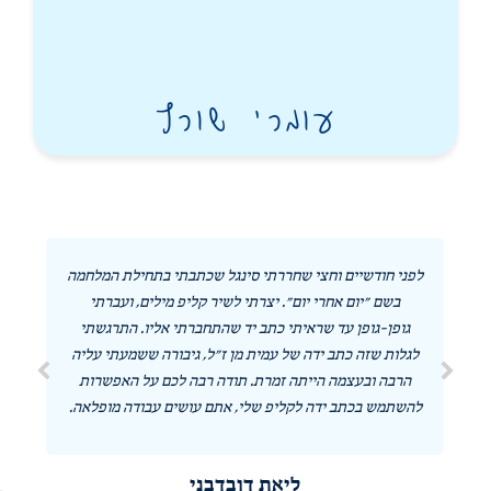
עומרי שורץ
חררתי סינגל שכתבתי בתחילת המלחמה
תודה לכל השותפים במיזם ה
". יצרתי לשיר קליפ מילים, ועברתי
הלכה למ
י כתב יד שהתחברתי אליו. התרגשתי
ל עמית מן ז"ל, גיבורה ששמעתי עליה
אורלי 
 זמרת. תודה רבה לכם על האפשרות
יפ שלי, אתם עושים עבודה מופלאה.
יאת דובדבני