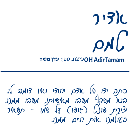
אדיר
טמם
עדן משה
OH AdirTamam
עיצוב גופן:
כתב ידו של אדם יחודי ואין דומה לו.
הוא משקף משהו מאישיותו, משהו ממנו.
יצירת פונט (גופן) על שמו – תשאיר
בעולמנו אות חיים ממנו.