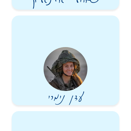
שאולי גרינגליק
עדן נימרי