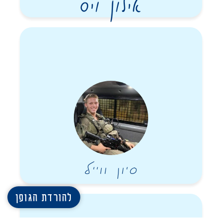
אילון ויס
סיון ווייל
להורדת הגופן