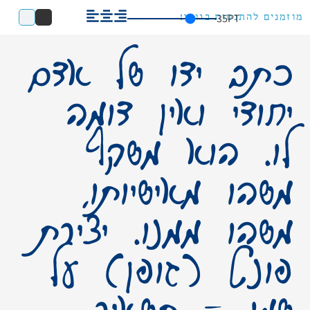
35
PT
מוזמנים להתנסות בגופן!
כתב ידו של אדם
יחודי ואין דומה
לו. הוא משקף
משהו מאישיותו,
משהו ממנו. יצירת
פונט (גופן) על
שמו – תשאיר