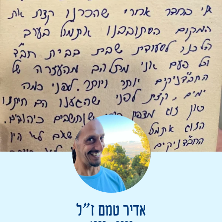
אדיר טמם ז”ל