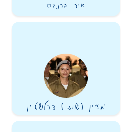
אור ברנדס
מעיין (שוזי) פרלשטיין