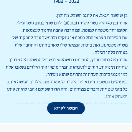
1983 - 2023
בן שושנה ויגאל, אח ליוגב ושובל, מחולון.
אדיר (בן 40) היה נשוי לשירז (בת 38). להם שתי בנות, גושן וגילי.
הקימו יחד משפחה למופת, עם הרבה אהבה וחינוך לעצמאות.
את השירות הצבאי החל כמכונאי טנקים ובהמשך עבר לתפקיד של
מש”ק משמעת, זאת בזכות המפקד שלו שאהב אותו והתחבר אליו
בצורה בלתי רגילה.
אדיר היה בחור חרוץ, התפרנס כחשמלאי ובשביל הנשמה היה מדריך
שחיית תינוקות. הורים לתינוקות תמיד סיפרו איך הילדים נשאבו אליו
כמו מגנט בזכות העדינות והרוגע שהוא משדר.
במפגשים המשפחתיים אדיר היה זה שמפעיל את הילדים ועושה איתם
כל מיני שטויות ודברים מצחיקים. היה הדוד שכולם אהבו להיות איתו
ולשחק איתו.
תמיד אהב לעזור לכל אחד מגדול ועד קטן, אפילו אם לא הכיר את
המשך לקרוא
האדם. אדיר היה נחלץ לעזרת כולם ואיפלו התנדב בארגון “ידידים”
המשפחה של אדיר ושירז אהבו את החיים, אהבו מאוד טבע וטיולים,
מכל טיול חזרו עם חוויות וסיפורים נפלאים.