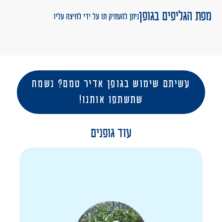
אדיר ושירז אהבו לחגוג את החיים במסיבות יחודיות, טיולים בטבע
מפת הגליפים בגופן
ונופים.
ניתן להעתיק תו על ידי לחיצה עליו
אדיר נרצח יחד עם אשתו שירז ביום שמחת תורה, 07.10.2023
עשיתם שימוש בגופן אדיר טמם? נשמח
שתשתפו אותנו!
עוד גופנים