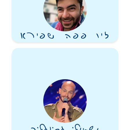
זיו פפה שפירא