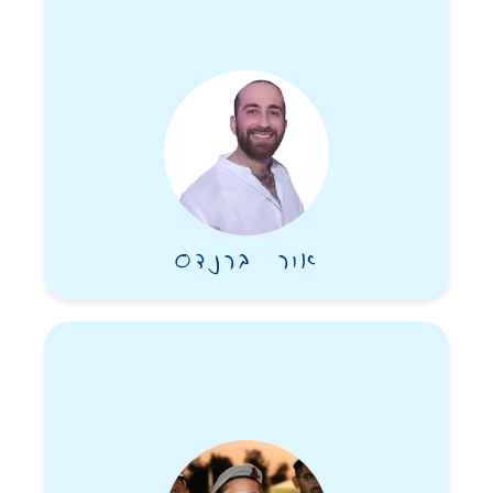
אור ברנדס