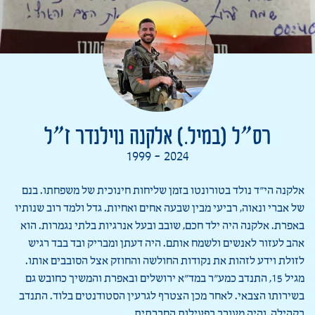
רס”ל (במיל.) אלקנה נוילנדר ז”ל
1999 - 2024
אלקנה הי”ד נולד בטורונטו בזמן שליחות חינוכית של משפחתו. בנם
של אברי ונאוה, רביעי מבין שבעה אחים ואחיות. גדל ולמד רוב שנותיו
באפרת. אלקנה היה ילד חכם, שובב ובעל אנרגיות בלתי נגמרות. הוא
אהב לעזור לאנשים ולשמח אותם. היה דעתן ומבריק ובד בבד רגיש
לזולת וידע לזהות את נקודות החולשה והחוזק אצל הסובבים אותו.
מגיל 15, התנדב כמע”ר במד”א ירושלים ובאפרת והמשיך כחובש גם
בשירותו הצבאי. לאחר מכן הצטרף לגרעין הסטודנטים בלוד. התנדב