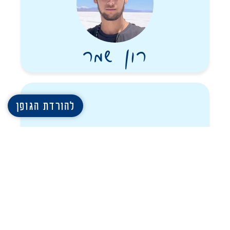
רון שמר
להורדת הגופן
עמית גואטה