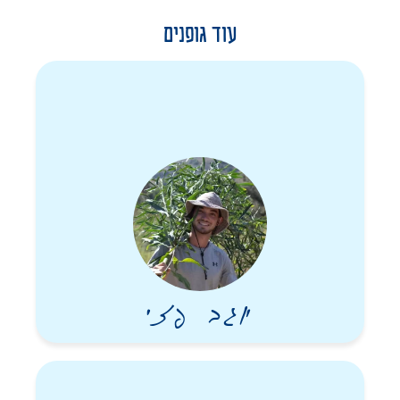
כאן! אוהב את העם והארץ!”
בכ”ח בטבת (9.1.24), שבועיים לאחר שחגג את יום הולדתו ה-24, נפגע
עוד גופנים
אלקנה מרסיס כתוצאה מירי צלף באל בורייג׳ שבמרכז רצועת עזה.
לאחר נסיונות החייאה וטיפול בשטח, נאלצו לקבוע את מותו, והוא
עלה בסערה השמיימה כשהוא בן 24 בלבד.
יוגב פזי