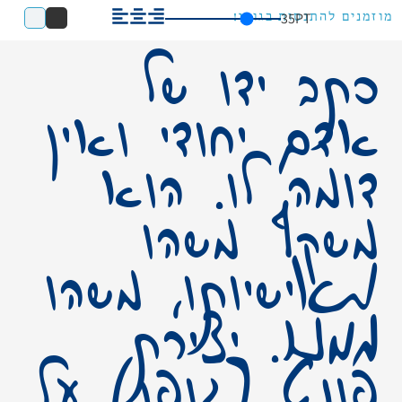
35
PT
מוזמנים להתנסות בגופן!
כתב ידו של
אדם יחודי ואין
דומה לו. הוא
משקף משהו
מאישיותו, משהו
ממנו. יצירת
פונט (גופן) על