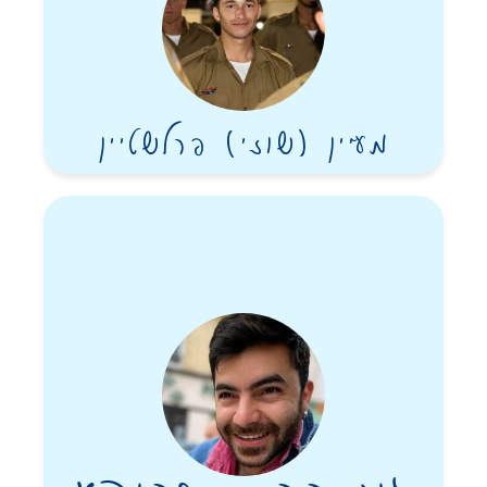
מעיין (שוזי) פרלשטיין