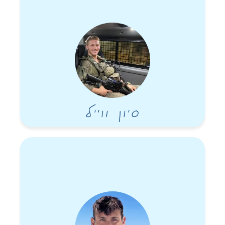
סיון ווייל