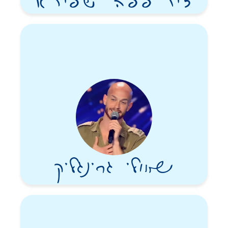
זיו פפה שפירא
שאולי גרינגליק