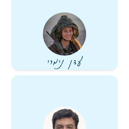
עדן נימרי