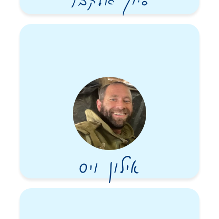
אילון ויס