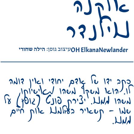
אלקנה
נוילנדר
הילה שחורי
OH ElkanaNewlander
עיצוב גופן:
כתב ידו של אדם יחודי ואין דומה
לו. הוא משקף משהו מאישיותו,
משהו ממנו. יצירת פונט (גופן) על
שמו – תשאיר בעולמנו אות חיים
ממנו.