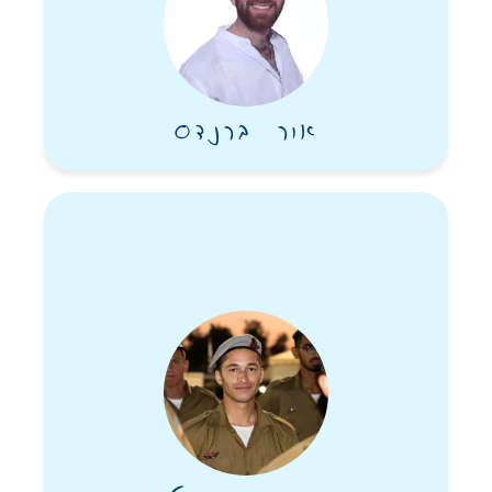
של הצוות בעזה, רואים את ברק אוחז בנשק כאילו היה גיטרה ושר
בקולי קולות. הוא ידע שאם ביצע ב-100% אפשר להיות רפוי. אמרו
עליו שהוא אחד הלוחמים הכי מקצועיים שיש. בחיים האמיתיים הוא
היה אנליסט והכי לא לוחם . אבל ב-7.10 כשהתגייס למילואים, זו
המשימה שראה לנגד עיניו להיות הלוחם הכי טוב שיש. כמו רבים
אור ברנדס
וטובים מבנינו.
המידה השניה הבולטת שלו הייתה ענווה. לצד היותו מוכשר, ידען
ומצליח הוא שמר תמיד על ענווה. התכונה הזאת שבתה את ליבם של
רבים בוודאי בימים שאם אתה לא כותב על זה או מצלם את זה – “זה לא
קרה”.
לא היה לו פייסבוק ולא אינסטגרם. הוא שמר על פרטיות וצינעה.
במהלך השנים גילינו בכל מיני דרכים תעודות הצטיינות שלו מכל
תחנות חייו או שמענו מאחרים. בסוף המסלול בסיירת גבעתי, כשישבנו
בקהל נדהמנו לגלות שנבחר למצטיין המסלול. הוא עלה נבוך וסמוק
לבמה. התרחק תמיד מאור הזרקורים.
את המידה השלישית שלו היטיב לתאר חברו הטוב מילדות: “בעיניך
הטובות אין אדם שלא ראית”. ובאמת רבים דיברו על עיניו הטובות.