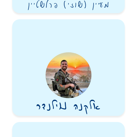
ברק ראה כל אחד אבל בעיקר את אלו שהזדקקו לכך למישהו יראה
מעיין (שוזי) פרלשטיין
אותם. שמענו עשרות סיפורים מילדותו ועד לבגרותו על החבר הביישן
שברק היה החבר הקסום שלו, על חייל בודד שברק לימד עברית, הביא
לארוחות שישי, ודירבן אותו כשהיה קשה. על החברה החדשה לעבודה
שלימד ביסודיות ובסבלנות אין קץ, על החבר מנתב”ג שלא היה במעגל
החברתי וסיפר שברק הציל אותו, את החבר מהצוות שחלה במחלה
נדירה וברק הקפיד לבקר ולהסיע לכל מפגש חברתי.
ברק ראה את כוווולם, הושיט להם יד והוביל למרכז ואם היה צורך, יצא
איתם מחוץ למעגל. העיקר שירגישו שייכים וראויים.
הוא האיר את העולם בטוב בשנים שחי ואנו תקווה שאורו יישאר לנצח
באמצעות אותם אנשים שאיתם עשה חסד קטן או גדול.
בן 33 בנופלו.
אלקנה נוילנדר
יהי זכרו ברוך.