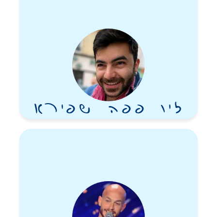
זיו פפה שפירא