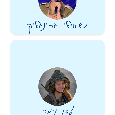
שאולי גרינגליק
עדן נימרי