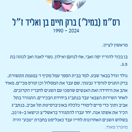
רס”מ (במיל’) ברק חיים בן ואליד ז”ל
1990 - 2024
מראשון לציון.
בן בכור להוריו יפה ואבי, אח לנועם ואילון. נשוי לאנה ואב לנוגה בת
3.5.
נולד וגדל בבאר שבע. למד בבית הספר עמל מקיף ז’ במגמת תקשורת.
ברק התגיס לגדס”ר גבעתי, שם עבר את המסלול וכן קורס מכי”ם. מאוד
אהב את היחידה ואת האנשים שהפכו עם השנים לחבריו הקרובים.
לאחר השירות הצבאי עבד בנתב”ג ביחידת הבכירים, התגורר בתל
אביב ותוך כדי סיים לימודי כלכלה באוניברסיטת תל אביב. בנתב”ג
הכיר את אשתו אנה, יחד עברו להתגורר בראשל”צ ונישאו ב-2019.
בשלוש השנים האחרונות לחייו עבד כאנליסט בחברת “טבע” והיה
מוערך מאוד.