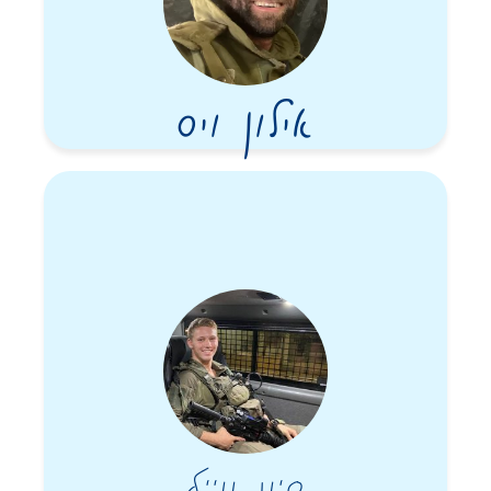
אילון ויס
סיון ווייל