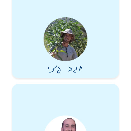
לברק היה אוסף נדיר של תכונות משובחות. כשאדם הולך לעולמו,
נשארים כאן מעשיו הטובים והמידות הטובות שלו ואם כל אחד יקח
משהו מהן, זה יהיה כמו להעביר את הצוואה והמורשת שלו על מנת
שיישארו כאן בעולם.
את המידה הראשונה שלו אפשר לתמצת במשפט שאפיין את כל מהלך
חייו: “תהיה חד ורפוי”. הוא היה יסודי ומכוון מטרה בכל דבר שעשה.
לכל משימה הוא התייחס כאילו זאת משימת חייו ונתן 100%. כנער,
בעת שחבריו בילו במועדונים הוא הסתגר בחדר עם ספרי כלכלה
יוגב פזי
שריתקו אותו. כבר אז ידע מה הוא רוצה להיות כשיהיה גדול. המפקד
שלו סיפר שברק לא יצא ממשימה לפני שבדק בסבלנות אין קץ כל חוט
עשרות פעמים. חבריו מיחידת הבכירים בנתב״ג סיפרו ש”ביזבזו”
בשמחה את כל ההפסקה שלהם כדי לקבל תדריך מברק שלא ויתר על
שום פרט. חבריו לעבודה בטבע במחלקת הפיתוח העסקי והקולגות
שלו בעולם סיפרו שהניתוחים העסקיים שלו היו בין המצויינים
שנכתבו.
לצד זה הוא תמיד אמר: תהיה רפוי. כלומר אם עשית את הכל כהלכה,
עכשיו תוריד מתח ותהיה מחוייך. בסרטונים שקיבלנו לפני משימות