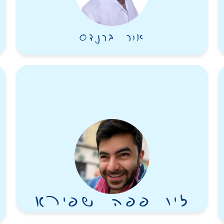
אור ברנדס
זיו פפה שפירא