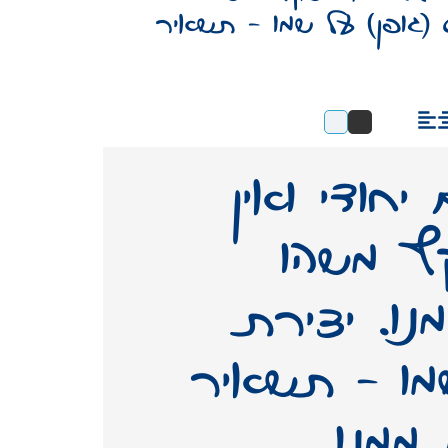
ט (גופן) על שמו – תשאיר
כתב ידו של אדם יחודי ואין
דומה לו. הוא משקף משהו
מאישיותו, משהו ממנו. יצירת
פונט (גופן) על שמו – תשאיר
ממנו.