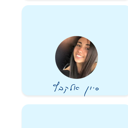
איתי מונה לתפקיד מ״מ ״אלון״ בפלוגה רובאית
בגדוד ״הבוקעים הראשון״ ובלט כמפקד רגיש,
אכפתי וטוב לב. מסור, נטול אגו ו״פוזה״, דוגמא
ומופת לאדם ונערץ על פקודיו. ברגעים קשים ידע
גם להרים את המורל באמצעות שיר, חיוך ומילים
מנחמות והפגין שלווה מלווה בעוצמה. בזמנו הפנוי
נהג להאזין באוזניות לשיעורי תורה.
בלב שלם האמין ביכולת שלו כמפקד לעשות טוב,
לחנך, לגדל דור של לוחמים ולהשפיע, ולכן הרבה
לשוחח עימם והשתדל להנחיל בהם ערכים של
אחווה, רעות ואהבת הארץ. וידא שחייליו ילמדו
על מבצעים צבאיים ועל מלחמות והטמיע בהם
סיון אלקבץ
את ערך החתירה למגע עם האויב. הוא הקפיד
עימם על כל פרט, בדיוק כפי שדרש מעצמו, דאג
לזכויותיהם, וכשבא בדרישות ממפקדיו לטובת
מחלקתו, עשה זאת בשקט, בשפה יפה, בנועם
ובדרך ארץ, ואלה סמכו עליו. בתדירות גבוהה כתב
לעצמו במחברת או בפנקס הערות והארות, וכל