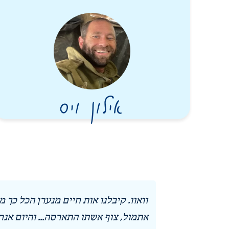
אילון ויס
המיזם
וואוו. קיבלנו אות חיים מנערן הכל כך 
היקרים
אתמול, צוף אשתו התארסה... והיום אנח