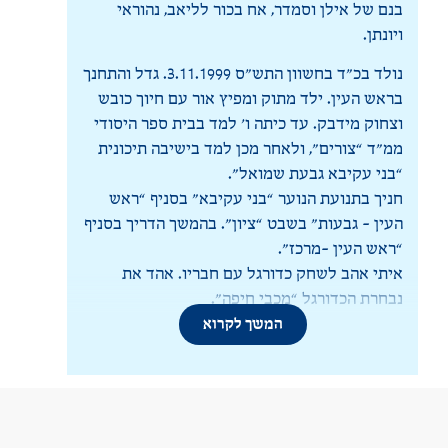
בנם של אילן וסמדר, אח בכור לליאב, נהוראי
ויונתן.
נולד בכ”ד בחשוון התש”ס 3.11.1999. גדל והתחנך
בראש העין. ילד מתוק ומפיץ אור עם חיוך כובש
וצחוק מידבק. עד כיתה ו’ למד בבית ספר היסודי
ממ”ד “צורים”, ולאחר מכן למד בישיבה תיכונית
“בני עקיבא גבעת שמואל”.
חניך בתנועת הנוער “בני עקיבא” בסניף “ראש
העין – גבעות” בשבט “ציון”. בהמשך הדריך בסניף
“ראש העין -מרכז”.
איתי אהב לשחק כדורגל עם חבריו. אהד את
נבחרת הכדורגל “מכבי חיפה”.
המשך לקרוא
היה אדם צנוע, עניו, עדין נפש וטהור, נמרץ ומלא
חיּוּת, בורך בחיוך כובש ובשמחת חיים. ערכי וטוב
לב, עוזר לזולת, בכל עת ראה את טובת הכלל לפני
טובתו שלו. מעולם לא צחק לקול השפלות ולשון
הרע ולא עמד מנגד במקרים כאלה. ערכי אהבת