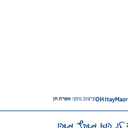
אפרת חן
OH ItayMaor
עיצוב גופן:
 לו. הוא משקף משהו