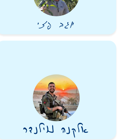
יוגב פזי
אלקנה נוילנדר