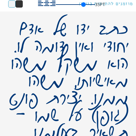
35
PT
מוזמנים להתנסות בגופן!
כתב ידו של אדם
יחודי ואין דומה לו.
הוא משקף משהו
מאישיותו, משהו
ממנו. יצירת פונט
(גופן) על שמו –
תשאיר בעולמנו