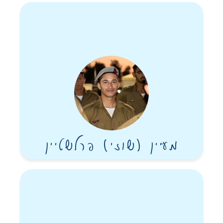
מעיין (שוזי) פרלשטיין