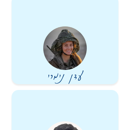
עדן נימרי