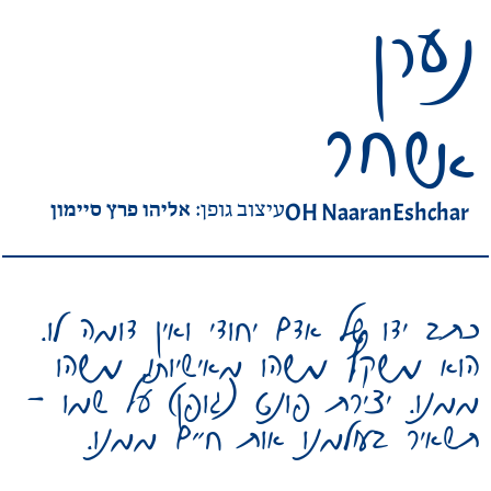
נערן
אשחר
אליהו פרץ סיימון
OH NaaranEshchar
עיצוב גופן:
כתב ידו של אדם יחודי ואין דומה לו.
הוא משקף משהו מאישיותו, משהו
ממנו. יצירת פונט (גופן) על שמו –
תשאיר בעולמנו אות חיים ממנו.