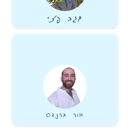
יוגב פזי
אור ברנדס