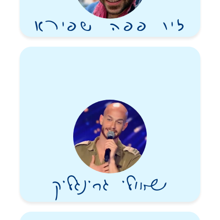
זיו פפה שפירא
שאולי גרינגליק