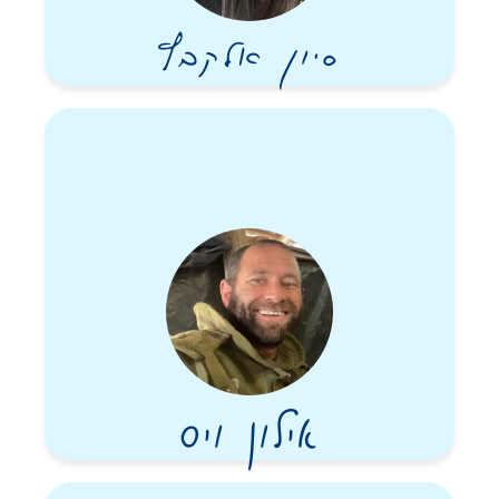
סיון אלקבץ
אילון ויס