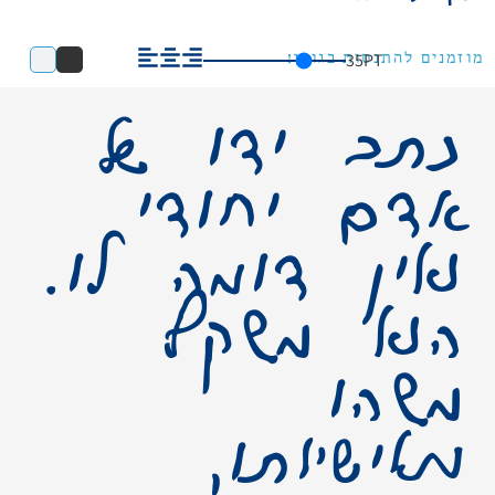
35
PT
מוזמנים להתנסות בגופן!
כתב ידו של
אדם יחודי
ואין דומה לו.
הוא משקף
משהו
מאישיותו,