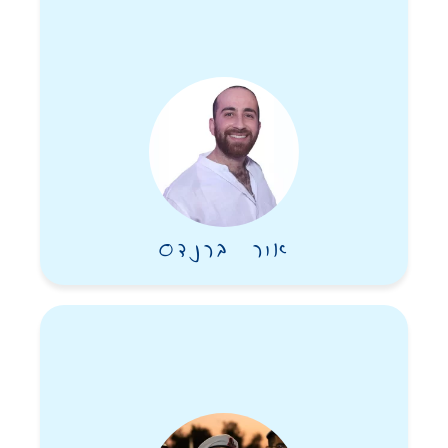
במלחמת חרבות ברזל.
ב-13.10 הגיעה הבשורה כי נהרג בקרב. בן 30. גיבור ישראל.
חזי, תמיד שאלתי את עצמי: למה אני זכיתי לעלות לארץ ישראל,
וחכמי תורה ורבים אחרים לא? קיבלתי את התשובה: כנראה בשביל
הרגע הזה שאתה תחליט ללכת להגן על תושבי הדרום, על המולדת.
עלינו ארצה באוקטובר, ובאוקטובר נפלת על גבולות ארץ האבות.
נפלת על קידוש השם שפֵּארת ואהבת.
חזי שלי אהובי, ברחתי איתך מהארץ הזרה, מאנטישמיות, פחדתי
שיקראו לך “גיוד”. וכאן בארצנו קרה הנורא ביותר – שואה. בארצנו
שאהבת עד אין סוף, אליה באת בבטן אימך, ועבורה נפלת.
אור ברנדס
חזי שלי, אני רואה את השמש שבך זורחת כל בוקר והאור מחמם את
כולם. ובלילה נדלקים כוכבים והכוכב שלך תמיד שם כדי להאיר את
הדרך. היית אור. אור כזה חם, אוהב, מלטף. משאיר תחושה של רוגע,
תחושה של שלווה. אני מקווה שהתחושה הזו של אור מחבק תישאר
איתי תמיד.
בין החפצים שלך מצאתי פתק שעליו כתבת: “מהניסיון שלי עם אנשים
ובכלל, שום דבר לא קורה סתם. לכל דבר יש סיבה ותוצאה. ואני יודע
שאני יכול למצוא לכם אחלה של סיבה לקום בבוקר עם חיוך, ולראות