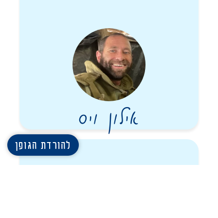
אילון ויס
להורדת הגופן