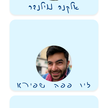
אלקנה נוילנדר
זיו פפה שפירא