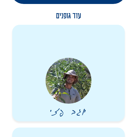
גבולות לידע שלך ולהבנה של מסתרי החיים; חמלה: כי היה מקום רב
בליבך לחמלה לזולת, לבני אדם, לבעלי חיים ולטבע. חן וחיוך: כי היה
עוד גופנים
בך חן מרגע שנולדת. חן שלא היה משאיר אף אחד אדיש והחיוך
המדהים והכובש שלך לעולם לא ירד מפניך.
ערך החובה היה חשוב אצלך מאוד. חזי, בימים אלה באים אנשים
ואומרים לי שאתה גיבור. אני עונה בשמך: כשירדת לדרום לעזור
לחיילים לא חשבת להיות גיבור. חשבת שזו חובתך. לא יכולת לשבת
בבית בשילוב ידיים. גייסת את עצמך לרדת דרומה כדי לעזור בשעה
הקשה ביותר למדינה.
הערכים “חופש” ו”חיים” היו מחוברים אצלך מאז ומתמיד. אני זוכרת
תמונה כזאת: כשהיית ילד, ישבנו, אתה ואני, ליד כמה אנשים,
והתפתחה שיחה. ואתה, הילד הקטן, אמרת להם בביטחון שאימא
לימדה אותך שהדבר הכי חשוב זה לבחור בחופש ובחיים.
גם במותך, שני הערכים האלה היו איתך יחד. בחרת לתת את חייך עבור
יוגב פזי
החופש של עם ישראל, של טניה, שלי, במדינת ישראל החופשית.
כשפרצה המלחמה ושמעת שעם ישראל בצרה – קפצת אל תוך האש.
היה לו פטור ממילואים, אך בשביעי לאוקטובר חש לדרום להילחם,
נעצר במחסומים, ניסה שוב והצליח. התנדב ללוחמה על עוטף עזה