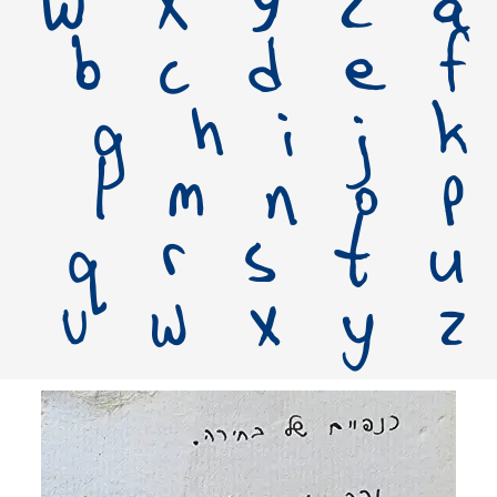
W X Y Z a
b c d e f
g h i j k
l m n o p
q r s t u
v w x y z