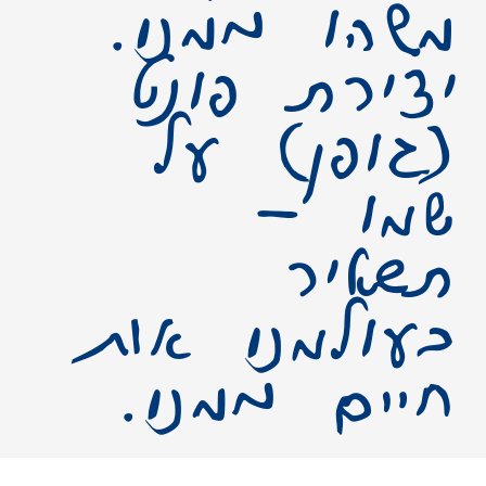
משהו ממנו.
יצירת פונט
(גופן) על
שמו –
תשאיר
בעולמנו אות
חיים ממנו.