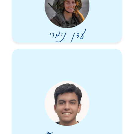
עדן נימרי