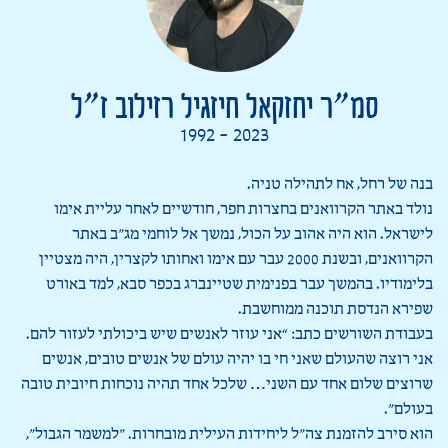
סמ”ר יחזקאל חיזגיל רזילוב ז”ל
1992 - 2023
בנה של רחל, אח לתהילה טניה.
נולד באתר הקרוואנים בחצרות חפר, חודשיים לאחר עליית אימו
לישראל. הוא היה אהוב על הכול, נמשך אל לוחמי מג”ב באתר
הקרוואנים, ובשנת 2000 עבר עם אימו ואחותו לקצרין, היה מצטיין
בלימודיו. בהמשך עבר בפנימית שטיינברג בכפר סבא, למד באורט
שפירא הנדסת תוכנה ממוחשבת.
בעבודת השורשים כתב: “אני עוזר לאנשים שיש ביכולתי לעזור להם.
אני רוצה שהעולם שאני חי בו יהיה עולם של אנשים טובים, אנשים
שרוצים שלום אחד עם השני… שלכל אחד תהיה נוכחות חיובית טובה
בעולם”.
הוא סירב להזמנת צה”ל ליחידות העילית מובחרות. ״למשמר הגבול״,