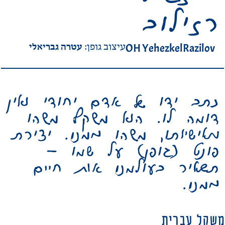
רזילוב
עטרה גבריאלי
OH YehezkelRazilov
עיצוב גופן:
כתב ידו של אדם יחודי ואין
דומה לו. הוא משקף משהו
מאישיותו, משהו ממנו. יצירת
פונט (גופן) על שמו –
תשאיר בעולמנו אות חיים
ממנו.
משקל עברית