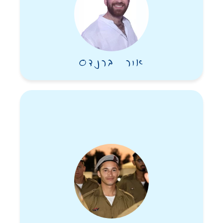
אור ברנדס