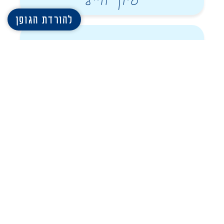
סיון ווייל
להורדת הגופן
רון שמר
עוד גופנים