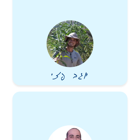
והליבה הקסומה שלך, ופתאום ביום בהיר אחד קיבלתי כוח-על אדיר,
ושמו דורין… את הקשר שלנו אי אפשר להסביר. אפשר רק לספוג.
צמחנו בעודנו מחזיקות ידיים, וחוויות המפתח בי כולן צבועות דורין.
היית מרגישה אותי עוד לפני שהייתי מצליחה לגבש מילים. את המפלט
שלי ברגעים חשוכים, ושומרת סודותיי הכמוסים ביותר”.
בבוקר ה-7 באוקטובר, כשהחלו הטילים מעזה לכיוון ישראל והיא
במסיבת הנובה, אספה את חפציה ונכנסה לרכב עם עוד שתי חברות.
כשהגיעו לכביש 232 המחבלים ירו בהם. דורין נרצחה כשהיא בדרכה
הביתה ממסיבת הנובה בה הייתה אמורה לעבוד כברמנית, והיא בת 23.
יוגב פזי
היא הוגדרה כנעדרת ועבור מספר ימים קיבלה משפחתה את הבשורה
הקשה. חברתה ליאור שהייתה איתה נרצחה אף היא, וחברתה עדן
נחטפה.
משפחתה יזמה טורניר שנתי של כדור-עף חופים לזכרה.
יהי זכרה ברוך!