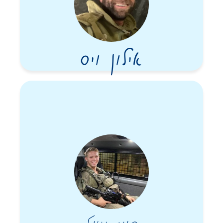
אילון ויס