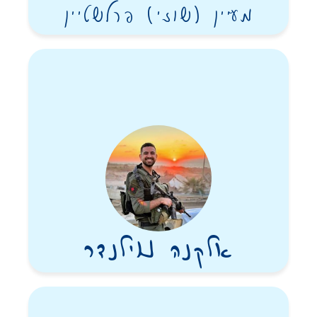
מעיין (שוזי) פרלשטיין
אלקנה נוילנדר