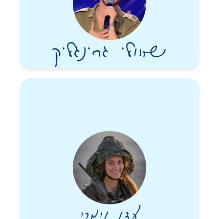
שאולי גרינגליק
עדן נימרי