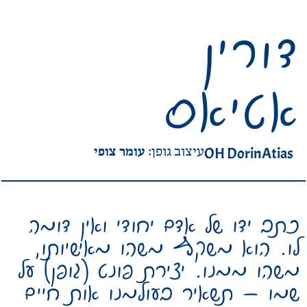
דורין
אטיאס
עומר צופי
OH DorinAtias
עיצוב גופן:
כתב ידו של אדם יחודי ואין דומה
לו. הוא משקף משהו מאישיותו,
משהו ממנו. יצירת פונט (גופן) על
שמו – תשאיר בעולמנו אות חיים