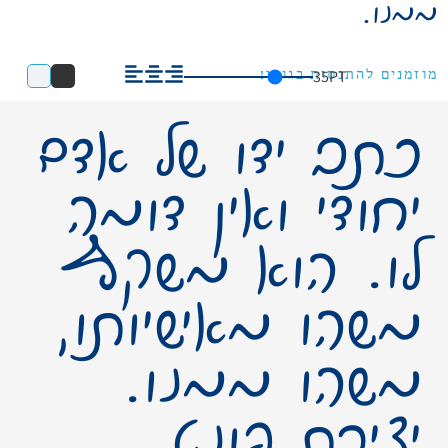
ממנו.
35
PT
מוזמנים להתנסות בגופן!
כתב ידו של אדם
יחודי ואין דומה
לו. הוא משקף
משהו מאישיותו,
משהו ממנו.
יצירת פונט