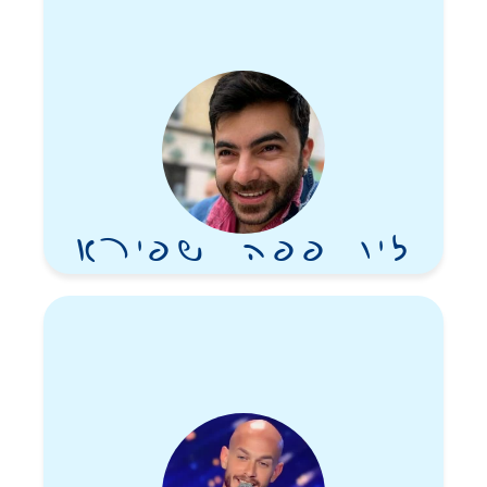
זיו פפה שפירא